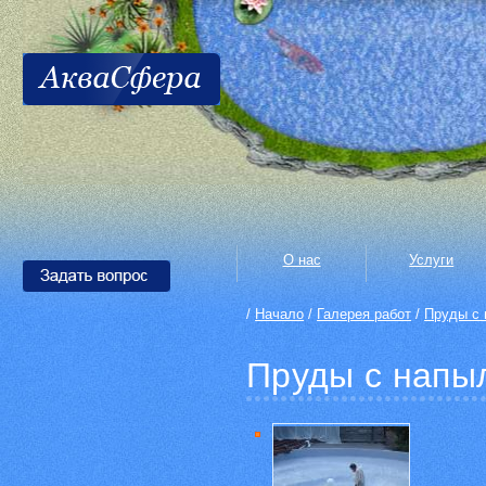
О нас
Услуги
/
Начало
/
Галерея работ
/
Пруды с
Пруды с напы